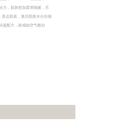
轻力，肌肤愈加柔滑细腻，尽
技，直达肌底，激活肌肤水分自循
轻盈配方，肤感如空气般自