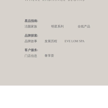
星品指南:
洁颜家族
明星系列
全线产品
品牌探索:
品牌故事
发展历程
EVE LOM SPA
客户服务:
奢享荟
门店信息