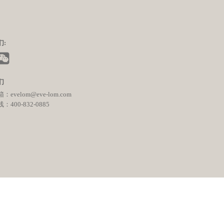
们:
们
evelom@eve-lom.com
400-832-0885