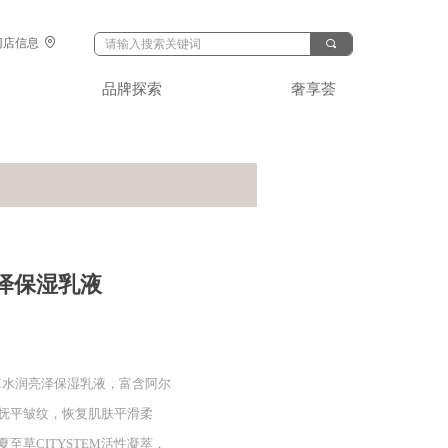
中国北京市
门店信息
끠
东城区某某
品牌探索
奢享荟
大厦8-88室
亮泽保湿乳液
OM水润亮泽保湿乳液，富含阿尔
抚平皱纹，恢复肌肤平滑柔
至草CITYSTEM活性凝萃，