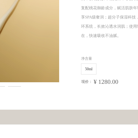
复配桃花御龄成分，赋活肌肤年
享SPA级奢润；超分子保湿科
环系统，长效沁透水润肌；使用
在，快速吸收不油腻。
净含量
50ml
¥
1280.00
现价：